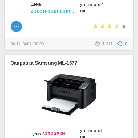
Цена
уточняйте2
восстановления :
грн
30-11--0001, 00:00
1 217
0
Заправка Samsung ML-1677
уточняйте1
заправки :
Цена
грн