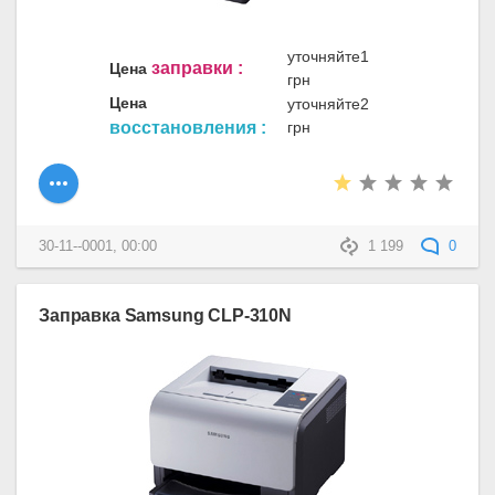
уточняйте1
заправки :
Цена
грн
Цена
уточняйте2
восстановления :
грн
30-11--0001, 00:00
1 199
0
Заправка Samsung CLP-310N