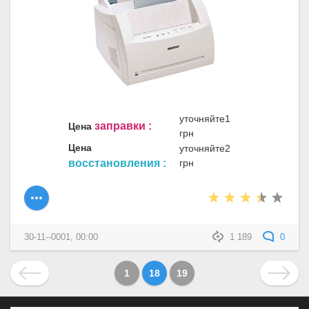
уточняйте1
заправки :
Цена
грн
Цена
уточняйте2
восстановления :
грн
30-11--0001, 00:00
1 189
0
1
18
19