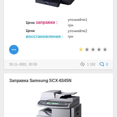
уточняйте1
заправки :
Цена
грн
Цена
уточняйте2
восстановления :
грн
30-11--0001, 00:00
1 192
0
Заправка Samsung SCX-6345N