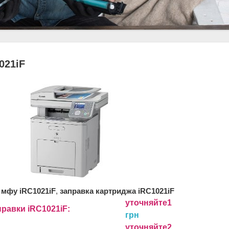
021iF
 мфу iRC1021iF
,
заправка картриджа iRC1021iF
уточняйте1
правки iRC1021iF:
грн
уточняйте2