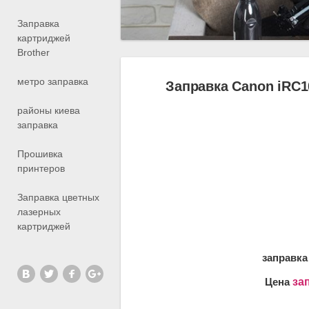
Заправка
картриджей
Brother
метро заправка
Заправка Canon iRC1
районы киева
заправка
Прошивка
принтеров
Заправка цветных
лазерных
картриджей
заправка
Цена
за