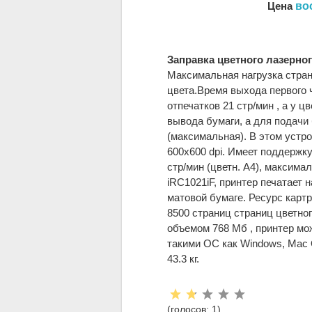
Цена
во
Заправка цветного лазерно
Максимальная нагрузка стран
цвета.Время выхода первого ч
отпечатков 21 стр/мин , а у ц
вывода бумаги, а для подачи 
(максимальная). В этом устр
600x600 dpi. Имеет поддержку
стр/мин (цветн. А4), максима
iRC1021iF, принтер печатает н
матовой бумаге. Ресурс карт
8500 страниц страниц цветно
объемом 768 Мб , принтер мож
такими ОС как Windows, Mac 
43.3 кг.
Рейтинг:
(голосов:
1
)