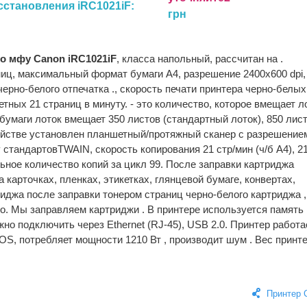
сстановления iRC1021iF:
грн
го мфу Canon iRC1021iF
, класса напольный, рассчитан на .
иц, максимальный формат бумаги A4, разрешение 2400x600 dpi,
ерно-белого отпечатка ., скорость печати принтера черно-белых
ветных 21 страниц в минуту. - это количество, которое вмещает л
бумаги лоток вмещает 350 листов (стандартный лоток), 850 лист
ойстве установлен планшетный/протяжный сканер с разрешение
 стандартовTWAIN, скорость копирования 21 стр/мин (ч/б А4), 2
льное количество копий за цикл 99. После заправки картриджа
а карточках, пленках, этикетках, глянцевой бумаге, конвертах,
риджа после заправки тонером страниц черно-белого картриджа ,
го. Мы заправляем картриджи . В принтере используется память
но подключить через Ethernet (RJ-45), USB 2.0. Принтер работа
OS, потребляет мощности 1210 Вт , производит шум . Вес принт
Принтер 