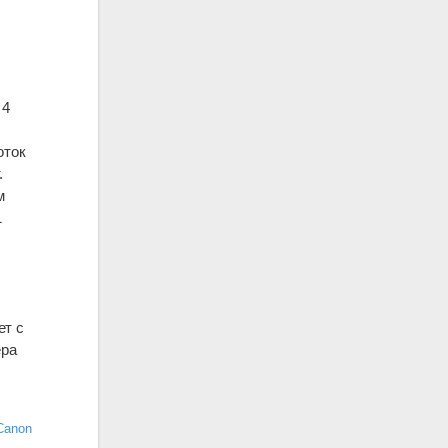
 4
оток
.
м
1
ет c
ера
Canon