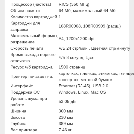
Процессор (частота)
RICS (360 МГц)
Объем памяти
64 Мб, максимальный 64 Мб
Количество картриджей
1
Картриджи для
108R00908, 108R00909 (расш.)
заправки
Максимальный формат,
A4, 1200x1200 dpi
разрешение
Скорость печати
Ч/Б 24 стр/мин , Цветная стр/минуту
Время выхода первого
Ч/Б 8 секунд, Цвет
отпечатка
Ресурс ч/б картриджа
1500 страниц
карточках, пленках, этикетках, глянце
Принтер печатает на:
конвертах, матовой бумаге
Интерфейс
Ethernet (RJ-45), USB 2.0
Поддержка ОС
Windows, Linux, Mac OS
Уровень шума при
53.05 дБ
работе
Ширина
360 мм
Высота
230 мм
Глубина
389 мм
Вес принтера
7.46 кг