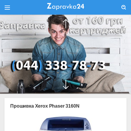
Прошивка Xerox Phaser 3160N