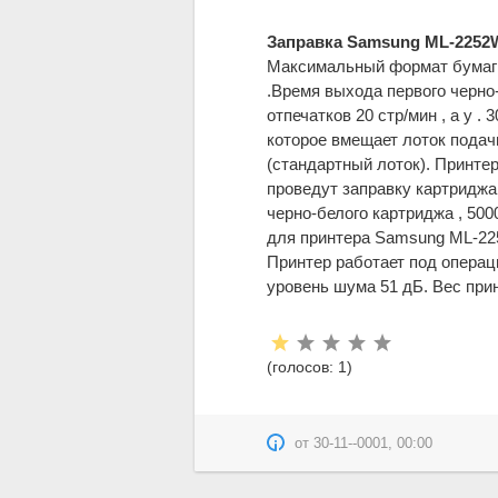
Заправка Samsung ML-2252
Максимальный формат бумаги 
.Время выхода первого черно-
отпечатков 20 стр/мин , а у .
которое вмещает лоток подачи
(стандартный лоток). Принтер
проведут заправку картриджа
черно-белого картриджа , 50
для принтера Samsung ML-22
Принтер работает под операц
уровень шума 51 дБ. Вес прин
Рейтинг:
(голосов:
1
)
от
30-11--0001, 00:00