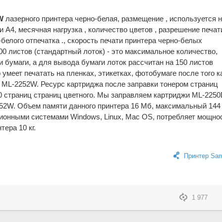
W
лазерного принтера черно-белая, размещение , используется н
A4, месячная нагрузка , количество цветов , разрешение печат
белого отпечатка ., скорость печати принтера черно-белых
 300 листов (стандартный лоток) - это максимальное количество,
 бумаги, а для вывода бумаги лоток рассчитан на 150 листов
 умеет печатать на пленках, этикетках, фотобумаге после того к
 ML-2252W. Ресурс картриджа после заправки тонером страниц
00 страниц страниц цветного. Мы заправляем картриджи ML-225
52W. Объем памяти данного принтера 16 Мб, максимальный 144
ионными системами Windows, Linux, Mac OS, потребляет мощнос
тера 10 кг.
Принтер Sa
1 977