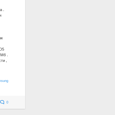
а .
и
ак
0D5
 Мб .
ти ,
msung
0