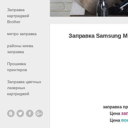
Заправка
картриджей
Brother
метро заправка
Заправка Samsung M
районы киева
заправка
Прошивка
принтеров
Заправка цветных
лазерных
картриджей
заправка п
Цена
за
Цена
во