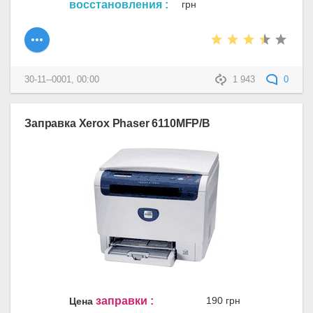
восстановления :
грн
30-11--0001, 00:00
1 943
0
Заправка Xerox Phaser 6110MFP/B
заправки :
190 грн
Цена