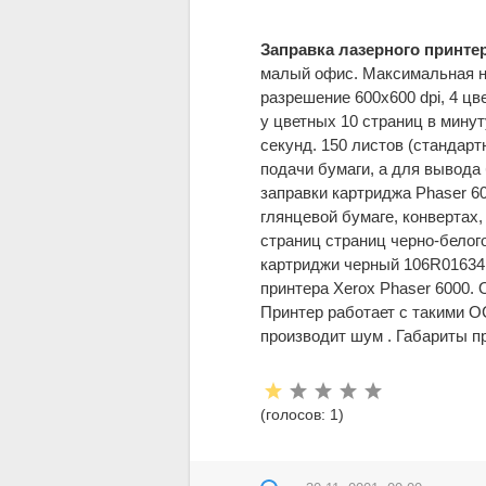
Заправка лазерного принтер
малый офис. Максимальная н
разрешение 600x600 dpi, 4 цв
у цветных 10 страниц в минут
секунд. 150 листов (стандарт
подачи бумаги, а для вывода 
заправки картриджа Phaser 60
глянцевой бумаге, конвертах,
страниц страниц черно-белог
картриджи черный 106R01634
принтера Xerox Phaser 6000.
Принтер работает c такими ОС
производит шум . Габариты при
Рейтинг:
(голосов:
1
)