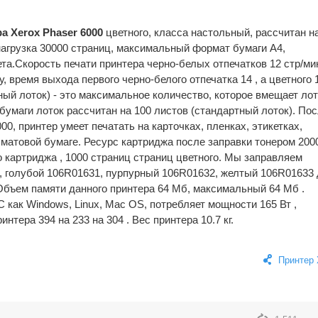
а Xerox Phaser 6000
цветного, класса настольный, рассчитан н
агрузка 30000 страниц, максимальный формат бумаги A4,
ета.Скорость печати принтера черно-белых отпечатков 12 стр/мин
у, время выхода первого черно-белого отпечатка 14 , а цветного 
ный лоток) - это максимальное количество, которое вмещает ло
бумаги лоток рассчитан на 100 листов (стандартный лоток). По
00, принтер умеет печатать на карточках, пленках, этикетках,
 матовой бумаге. Ресурс картриджа после заправки тонером 200
о картриджа , 1000 страниц страниц цветного. Мы заправляем
, голубой 106R01631, пурпурный 106R01632, желтый 106R01633
 Объем памяти данного принтера 64 Мб, максимальный 64 Мб .
 как Windows, Linux, Mac OS, потребляет мощности 165 Вт ,
нтера 394 на 233 на 304 . Вес принтера 10.7 кг.
Принтер 