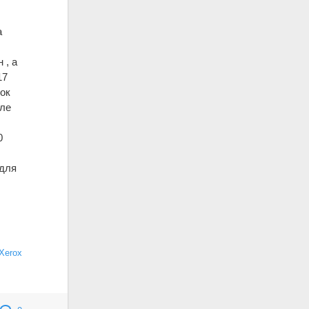
а
 , а
17
ток
сле
0
 для
Xerox