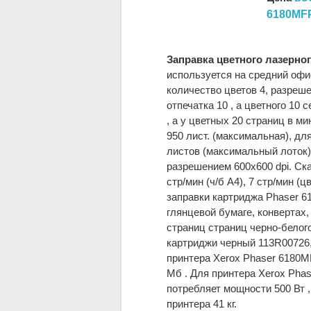
6180MF
Заправка цветного лазерно
используется на средний офи
количество цветов 4, разреше
отпечатка 10 , а цветного 10
, а у цветных 20 страниц в м
950 лист. (максимальная), дл
листов (максимальный лоток
разрешением 600x600 dpi. Ск
стр/мин (ч/б А4), 7 стр/мин (
заправки картриджа Phaser 61
глянцевой бумаге, конвертах,
страниц страниц черно-белог
картриджи черный 113R00726,
принтера Xerox Phaser 6180M
Мб . Для принтера Xerox Pha
потребляет мощности 500 Вт ,
принтера 41 кг.