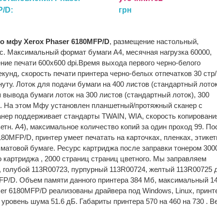
P/D:
грн
го мфу Xerox Phaser 6180MFP/D
, размещение настольный,
с. Максимальный формат бумаги A4, месячная нагрузка 60000,
ние печати 600x600 dpi.Время выхода первого черно-белого
 секунд, скорость печати принтера черно-белых отпечатков 30 стр
инуту. Лоток для подачи бумаги на 400 листов (стандартный лоток
я вывода бумаги лоток на 300 листов (стандартный лоток), 300
). На этом Мфу установлен планшетный/протяжный сканер с
анер поддерживает стандарты TWAIN, WIA, скорость копировани
цветн. А4), максимальное количество копий за один проход 99. По
80MFP/D, принтер умеет печатать на карточках, пленках, этикет
 матовой бумаге. Ресурс картриджа после заправки тонером 300
о картриджа , 2000 страниц страниц цветного. Мы заправляем
 голубой 113R00723, пурпурный 113R00724, желтый 113R00725 
FP/D. Объем памяти данного принтера 384 Мб, максимальный 1
ser 6180MFP/D реализованы драйвера под Windows, Linux, принт
 уровень шума 51.6 дБ. Габариты принтера 570 на 460 на 730 . В