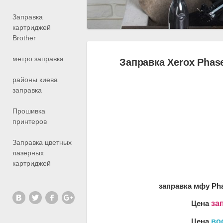
Заправка
картриджей
Brother
метро заправка
Заправка Xerox Phas
районы киева
заправка
Прошивка
принтеров
Заправка цветных
лазерных
картриджей
заправка мфу Ph
Цена
за
Цена
во