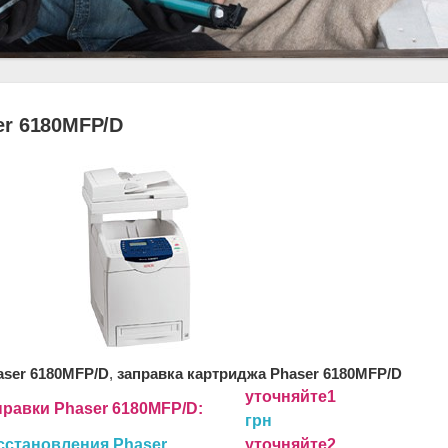
er 6180MFP/D
aser 6180MFP/D
,
заправка картриджа Phaser 6180MFP/D
уточняйте1
правки Phaser 6180MFP/D:
грн
сстановления Phaser
уточняйте2