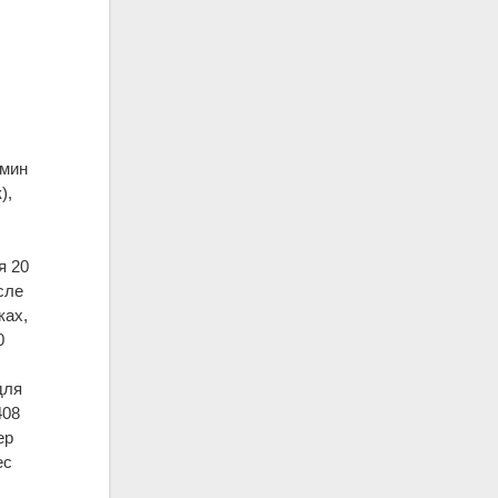
/мин
),
я 20
сле
ках,
0
для
408
ер
ес