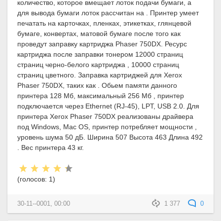
количество, которое вмещает лоток подачи бумаги, а
для вывода бумаги лоток рассчитан на . Принтер умеет
печатать на карточках, пленках, этикетках, глянцевой
бумаге, конвертах, матовой бумаге после того как
проведут заправку картриджа Phaser 750DX. Ресурс
картриджа после заправки тонером 12000 страниц
страниц черно-белого картриджа , 10000 страниц
страниц цветного. Заправка картриджей для Xerox
Phaser 750DX, таких как . Обьем памяти данного
принтера 128 Мб, максимальный 256 Мб , принтер
подключается через Ethernet (RJ-45), LPT, USB 2.0. Для
принтера Xerox Phaser 750DX реализованы драйвера
под Windows, Mac OS, принтер потребляет мощности ,
уровень шума 50 дБ. Ширина 507 Высота 463 Длина 492
. Вес принтера 43 кг.
Рейтинг:
(голосов:
1
)
30-11--0001, 00:00
1 377
0