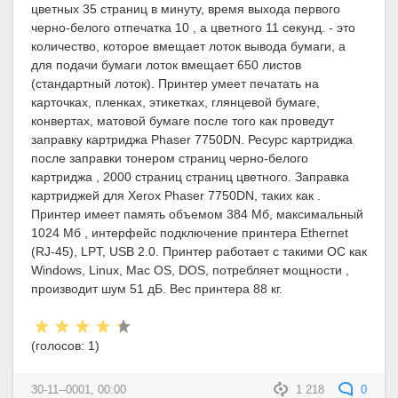
цветных 35 страниц в минуту, время выхода первого
черно-белого отпечатка 10 , а цветного 11 секунд. - это
количество, которое вмещает лоток вывода бумаги, а
для подачи бумаги лоток вмещает 650 листов
(стандартный лоток). Принтер умеет печатать на
карточках, пленках, этикетках, глянцевой бумаге,
конвертах, матовой бумаге после того как проведут
заправку картриджа Phaser 7750DN. Ресурс картриджа
после заправки тонером страниц черно-белого
картриджа , 2000 страниц страниц цветного. Заправка
картриджей для Xerox Phaser 7750DN, таких как .
Принтер имеет память объемом 384 Мб, максимальный
1024 Мб , интерфейс подключение принтера Ethernet
(RJ-45), LPT, USB 2.0. Принтер работает c такими ОС как
Windows, Linux, Mac OS, DOS, потребляет мощности ,
производит шум 51 дБ. Вес принтера 88 кг.
Рейтинг:
(голосов:
1
)
30-11--0001, 00:00
1 218
0