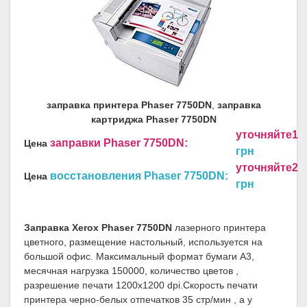
заправка принтера Phaser 7750DN
,
заправка
картриджа Phaser 7750DN
уточняйте1
заправки Phaser 7750DN:
Цена
грн
уточняйте2
восстановления Phaser 7750DN:
Цена
грн
Заправка Xerox Phaser 7750DN
лазерного принтера
цветного, размещение настольный, используется на
большой офис. Максимальный формат бумаги A3,
месячная нагрузка 150000, количество цветов ,
разрешение печати 1200x1200 dpi.Скорость печати
принтера черно-белых отпечатков 35 стр/мин , а у